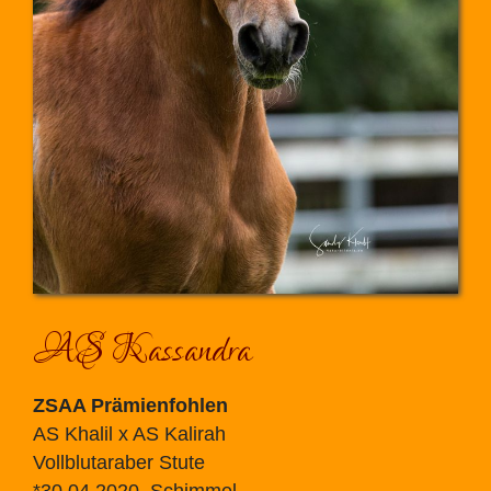
AS Kassandra
ZSAA Prämienfohlen
AS Khalil x AS Kalirah
Vollblutaraber Stute
*30.04.2020, Schimmel