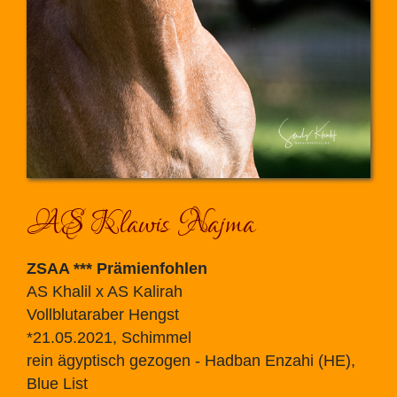
AS Klawis Najma
ZSAA *** Prämienfohlen
AS Khalil x AS Kalirah
Vollblutaraber Hengst
*21.05.2021, Schimmel
rein ägyptisch gezogen - Hadban Enzahi (HE),
Blue List