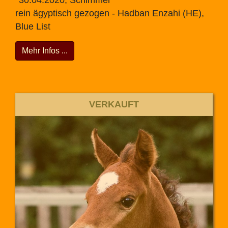
rein ägyptisch gezogen - Hadban Enzahi (HE),
Blue List
Mehr Infos ...
VERKAUFT