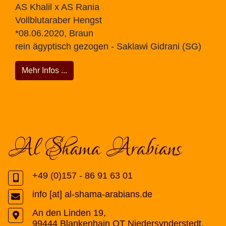
AS Khalil x AS Rania
Vollblutaraber Hengst
*08.06.2020, Braun
rein ägyptisch gezogen - Saklawi Gidrani (SG)
Mehr Infos ...
Al Shama Arabians
+49 (0)157 - 86 91 63 01
info [at] al-shama-arabians.de
An den Linden 19
,
99444
Blankenhain OT Niedersynderstedt
,