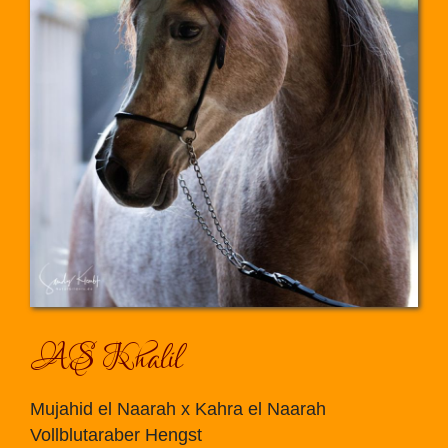
AS Khalil
Mujahid el Naarah x Kahra el Naarah
Vollblutaraber Hengst