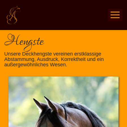
Hengste
Unsere Deckhengste vereinen erstklassige
Abstammung, Ausdruck, Korrektheit und ein
außergewöhnliches Wesen.