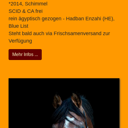
*2014, Schimmel
SCID & CA frei
rein ägyptisch gezogen - Hadban Enzahi (HE),
Blue List
Steht bald auch via Frischsamenversand zur
Verfügung
Mehr Infos ...